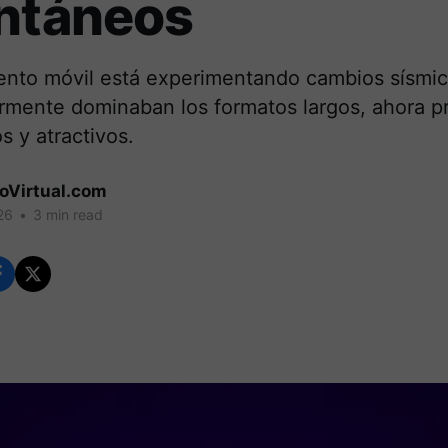
antáneos
iento móvil está experimentando cambios sísmic
rmente dominaban los formatos largos, ahora p
s y atractivos.
coVirtual.com
26
•
3 min read