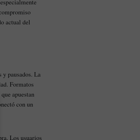
 especialmente
n compromiso
o actual del
s y pausados. La
dad. Formatos
s que apuestan
onectó con un
ra. Los usuarios