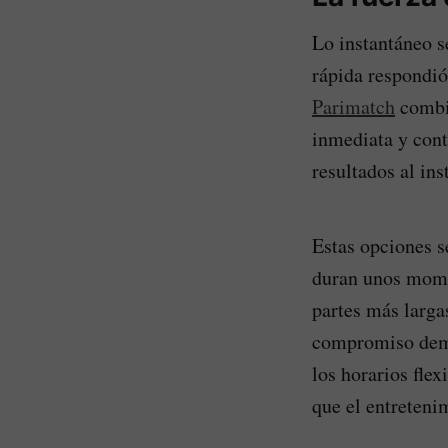
Lo instantáneo s
rápida respondió
Parimatch
combin
inmediata y cont
resultados al ins
Estas opciones s
duran unos mome
partes más largas
compromiso dema
los horarios flex
que el entreteni