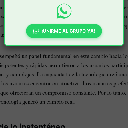
mbiar entre diferentes estímulos a lo largo del día y de
experiencias lentas. Los formatos dinámicos se alinear
 En consecuencia, la innovación creó un formato que re
¡UNIRME AL GRUPO YA!
vas demandas.
esempeñó un papel fundamental en este cambio hacia lo
 potentes y rápidas permitieron a los usuarios particip
cas y complejas. La capacidad de la tecnología creó una
 los usuarios encontraron atractiva. Los usuarios prefe
 que ofrecieran un compromiso constante. Por lo tanto, 
ecnología generó un cambio real.
de lo instantáneo