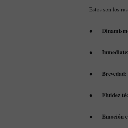
Estos son los ra
Dinamism
●
Inmediate
●
Brevedad
●
:
Fluidez té
●
Emoción c
●