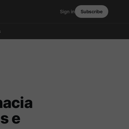
Sign in
Subscribe
s
hacia
s e