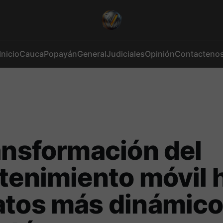
Inicio
Cauca
Popayán
General
Judiciales
Opinión
Contacteno
ansformación del
tenimiento móvil 
atos más dinámico