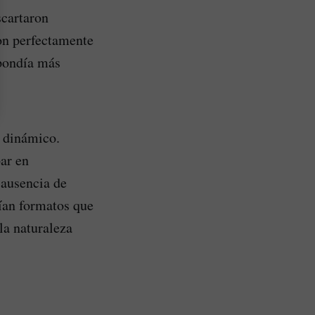
scartaron
on perfectamente
spondía más
 dinámico.
ar en
 ausencia de
rían formatos que
la naturaleza