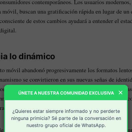
 consumidores contemporáneos. Los usuarios modernos,
a móvil, buscan una gratificación rápida en lugar de u
consciente de estos cambios ayudará a entender el estad
igital.
cia lo dinámico
to móvil abandonó progresivamente los formatos lento
inamismo se convirtieron en sus nuevas señas de identi
onviven hoy con las apuestas deportivas en plataforma
×
ÚNETE A NUESTRA COMUNIDAD EXCLUSIVA
inmediata. Esta combinación de rapidez y dinamismo c
ra el estímulo constante por encima de la calma.
¿Quieres estar siempre informado y no perderte
ninguna primicia? Sé parte de la conversación en
nuestro grupo oficial de WhatsApp.
fleja un cambio profundo en el comportamiento de comp