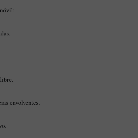
móvil:
adas.
.
libre.
ias envolventes.
vo.