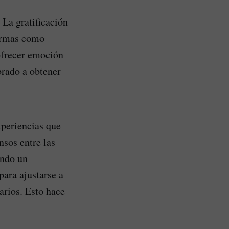
 La gratificación
formas como
ofrecer emoción
brado a obtener
xperiencias que
sos entre las
endo un
ara ajustarse a
arios. Esto hace