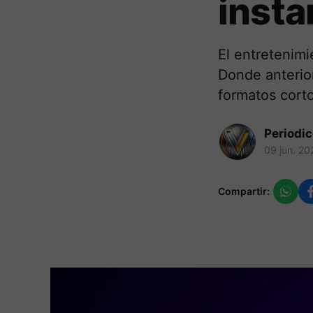
inst
El entretenim
Donde anterio
formatos corto
Periodi
09 jun. 20
Compartir: