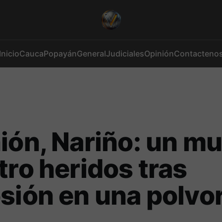
Inicio
Cauca
Popayán
General
Judiciales
Opinión
Contacteno
ión, Nariño: un m
tro heridos tras
sión en una polvor