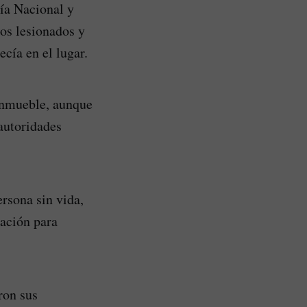
ía Nacional y
los lesionados y
cía en el lugar.
 inmueble, aunque
 autoridades
ersona sin vida,
ración para
ron sus