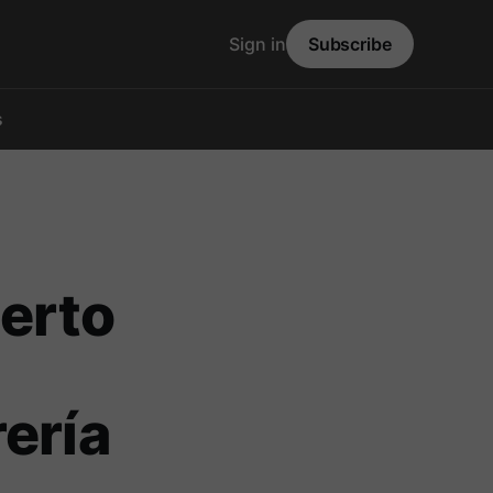
Sign in
Subscribe
s
uerto
ería