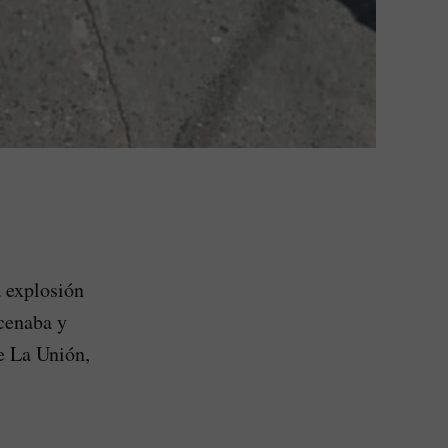
a explosión
acenaba y
e La Unión,