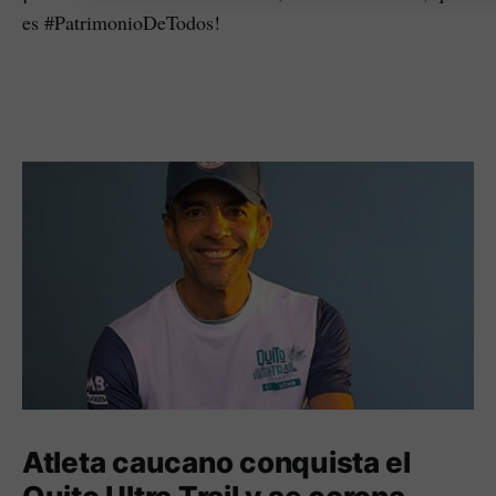
es #PatrimonioDeTodos!
Atleta caucano conquista el