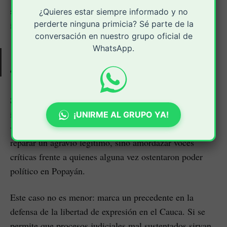
silenciar a los medios que cumplen con su deber de
¿Quieres estar siempre informado y no
informar y fiscalizar al poder.
perderte ninguna primicia? Sé parte de la
conversación en nuestro grupo oficial de
WhatsApp.
“La libertad de expresión no se negocia ni se doblega
en audiencias mal sustentadas.”
Si bien se espera una tercera citación, lo que debe
imponerse no es una conciliación mal planteada, sino la
¡UNIRME AL GRUPO YA!
verdad y la justicia. Porque lo que se pretende no es
reparar un agravio legítimo, sino amordazar voces
críticas frente a quienes alguna vez ostentaron poder
político en Popayán.
Este caso no es menor: marca un precedente en la
defensa de la libertad de expresión en el Cauca. Si se
permite que procesos judiciales mal sustentados sirvan