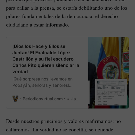
para callar a la prensa, se estaría debilitando uno de los
pilares fundamentales de la democracia: el derecho
ciudadano a estar informado.
¡Dios los Hace y Ellos se
Juntan! El Exalcalde López
Castrillón y su fiel escudero
Carlos Pito quieren silenciar la
verdad
¡Qué sorpresa nos llevamos en
Popayán, señoras y señores!
Resulta que el exalcalde Juan
Carlos López ese paladín de la
:.Periodicovirtual.com.:
James Ruiz
transparencia que dejó un legado
tan “impoluto” como el desastre
catastral de su administración, ha
Desde nuestros principios y valores reafirmamos: no
decidido que no le gusta que le
callaremos. La verdad no se concilia, se defiende.
recuerden sus hazañas.