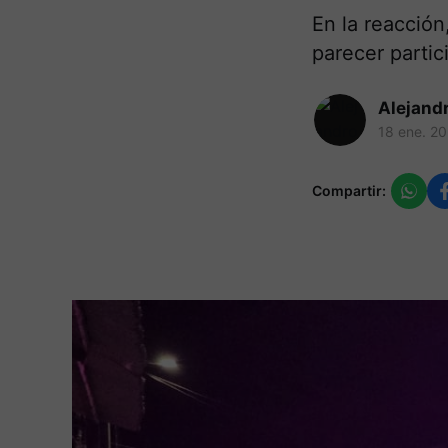
En la reacción
parecer partic
Alejand
18 ene. 2
Compartir: