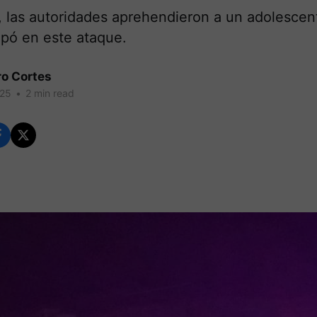
, las autoridades aprehendieron a un adolescen
ipó en este ataque.
ro Cortes
025
•
2 min read