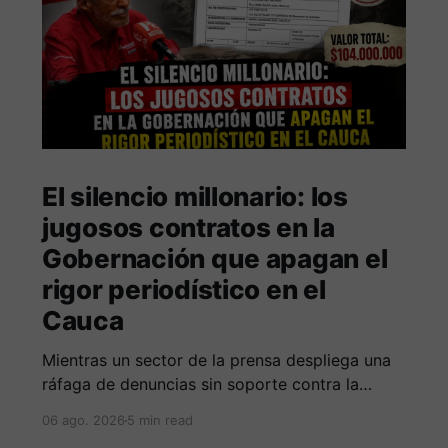
El silencio millonario: los
jugosos contratos en la
Gobernación que apagan el
rigor periodístico en el
Cauca
Mientras un sector de la prensa despliega una
ráfaga de denuncias sin soporte contra la
Alcaldía de Popayán por falta de pauta,
06 ago. 2026
5 min read
documentos oficiales revelan acuerdos por 140