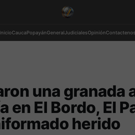
Inicio
Cauca
Popayán
General
Judiciales
Opinión
Contacteno
ron una granada a
a en El Bordo, El Pa
iformado herido