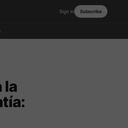
Sign in
Subscribe
s
 la
tía: