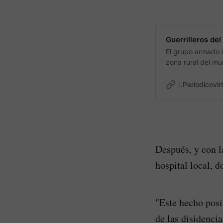
Guerrilleros de
El grupo armado i
zona rural del m
la ubicación de e
:.Periodicovir
Después, y con l
hospital local, 
"Este hecho posi
de las disidencia