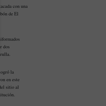
atacada con una
obón de El
uniformados
r dos
rulla.
logró la
on en este
l sitio al
titución.