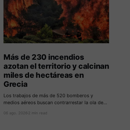
Más de 230 incendios
azotan el territorio y calcinan
miles de hectáreas en
Grecia
Los trabajos de más de 520 bomberos y
medios aéreos buscan contrarrestar la ola de
más de 230 incendios en Grecia, la cual deja
06 ago. 2026
2 min read
cinco fallecidos, miles de evacuados e
investigados por negligencias en redes