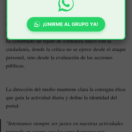
Esta posición de vanguardia en el mercado digital de
medios es el reflejo del legado de los profesionales que
han pasado por esta redacción. Al permitir que cada
¡UNIRME AL GRUPO YA!
periodista publique según sus convicciones y valores, se
ha construido un tejido de confianza único con la
ciudadanía, donde la crítica no se ejerce desde el ataque
personal, sino desde la evaluación de las acciones
públicas.
La dirección del medio mantiene clara la consigna ética
que guía la actividad diaria y define la identidad del
portal:
"Intentamos siempre ser justos en nuestras actividades
teniendo en cuenta que los seres humanos nos