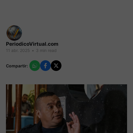
PeriodicoVirtual.com
11 abr. 2025
•
3 min read
Compartir: