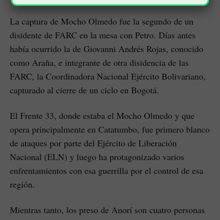
La captura de Mocho Olmedo fue la segundo de un
disidente de FARC en la mesa con Petro. Días antes
había ocurrido la de Giovanni Andrés Rojas, conocido
como Araña, e integrante de otra disidencia de las
FARC, la Coordinadora Nacional Ejército Bolivariano,
capturado al cierre de un ciclo en Bogotá.
El Frente 33, donde estaba el Mocho Olmedo y que
opera principalmente en Catatumbo, fue primero blanco
de ataques por parte del Ejército de Liberación
Nacional (ELN) y luego ha protagonizado varios
enfrentamientos con esa guerrilla por el control de esa
región.
Mientras tanto, los preso de Anorí son cuatro personas