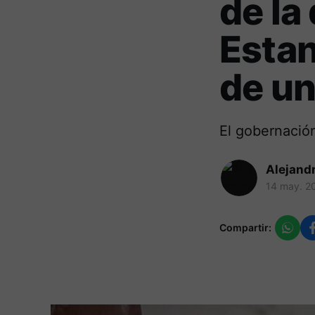
de la
Estan
de un
El gobernación
Alejand
14 may. 2
Compartir: