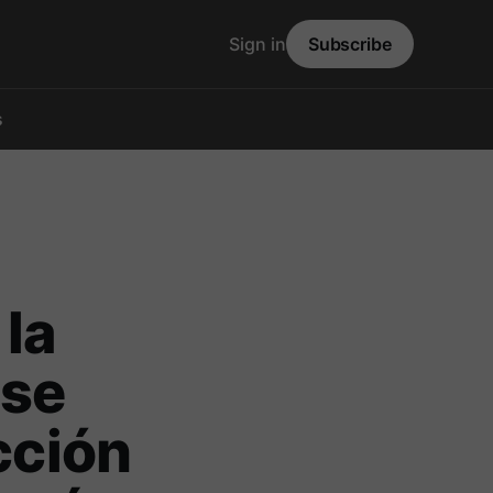
Sign in
Subscribe
s
 la
 se
cción