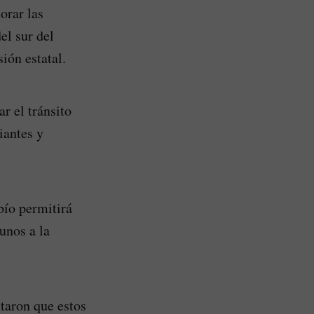
orar las
el sur del
ión estatal.
r el tránsito
iantes y
bío permitirá
unos a la
taron que estos