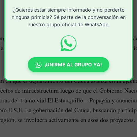
¿Quieres estar siempre informado y no perderte
ninguna primicia? Sé parte de la conversación en
nuestro grupo oficial de WhatsApp.
importante que la gobernación del Cauca participe o lid
la doble Calzada Popayán-El Estanquillo y la construció
¡UNIRME AL GRUPO YA!
án en que el departamento del Cauca avanza en la ejecu
ectos de infraestructura luego de que el Gobierno Naci
obras del tramo vial El Estanquillo – Popayán y anunciar
ío E.S.E. La gobernación del Cauca, buscando particip
 región, se involucra activamente en esos dos proyectos.