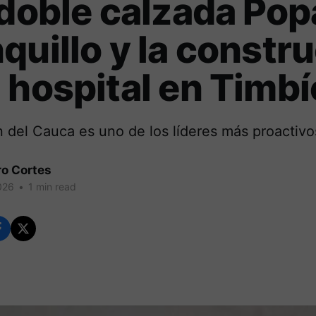
 doble calzada Po
quillo y la constr
 hospital en Timbí
 del Cauca es uno de los líderes más proactivo
ro Cortes
026
•
1 min read