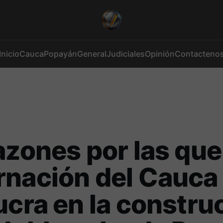
Inicio
Cauca
Popayán
General
Judiciales
Opinión
Contacteno
azones por las que
nación del Cauca
ucra en la constru