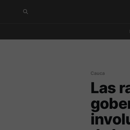
Cauca
Las r
gober
invol