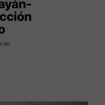
payán-
ucción
o
s del