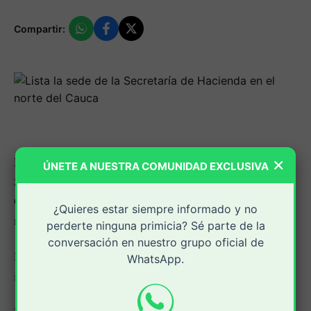
Compartir:
×
En el barrio Santa Anita (calle 7 # 6B - 60) de
ÚNETE A NUESTRA COMUNIDAD EXCLUSIVA
Santander de Quilichao donde funciona la "Casa" de la
Gobernación del Cauca, ya está funcionando la sede
¿Quieres estar siempre informado y no
norte de la Secretaría de Hacienda departamental.
perderte ninguna primicia? Sé parte de la
conversación en nuestro grupo oficial de
En estas oficinas, los contribuyentes podrán pagar sus
WhatsApp.
impuestos de manera fácil y rápida.