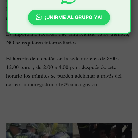
Los trámites que se pueden adelantar ahí son
liquidación de impuesto vehicular y el impuesto de
registro.
¡UNIRME AL GRUPO YA!
Es importante recordar que para realizar estos trámites,
NO se requieren intermediarios.
El horario de atención en la sede norte es de 8:00 a
12:00 p.m. y de 2:00 a 4:00 p.m. después de este
horario los trámites se pueden adelantar a través del
correo:
imporegistronorte@cauca.gov.co