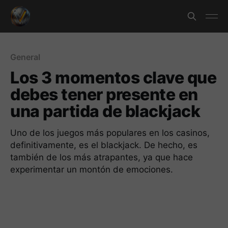
General
Los 3 momentos clave que
debes tener presente en
una partida de blackjack
Uno de los juegos más populares en los casinos,
definitivamente, es el blackjack. De hecho, es
también de los más atrapantes, ya que hace
experimentar un montón de emociones.