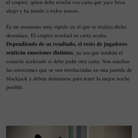
el crupier, quien debe revelar esa carta que yace boca
abajo y ha tenido a todos tensos.
Es un momento muy rápido en el que se realiza dicho
desenlace. El crupier revelará su carta oculta.
Dependiendo de su resultado, el resto de jugadores
sentirán emociones distintas
, ya sea que tendrán el
corazón acelerado si debe pedir otra carta. Son muchas
las emociones que se ven involucradas en una partida de
blackjack y deben dominarse para tener la mejor noche
posible.