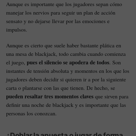
Aunque es importante que los jugadores sepan cómo
manejar los nervios para seguir un plan de acción
sensato y no dejarse llevar por las emociones e
impulsos.
Aunque es cierto que suele haber bastante plática en
una mesa de blackjack, todo cambia cuando comienza
pues el silencio se apodera de todos
el juego,
. Son
instantes de tensión absoluta y momentos en los que los
jugadores deben decidir si quieren ir a por la siguiente
carta o plantarse con las que tienen. De hecho, se
pueden resaltar tres momentos claves
que sirven para
definir una noche de blackjack y es importante que las
personas los conozcan.
¿Doblar la apuesta o jugar de forma