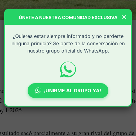
×
ÚNETE A NUESTRA COMUNIDAD EXCLUSIVA
¿Quieres estar siempre informado y no perderte
ninguna primicia? Sé parte de la conversación en
nuestro grupo oficial de WhatsApp.
endario Pascual Guerrero: América se quedó con el clás
¡UNIRME AL GRUPO YA!
2-0 al Deportivo Cali este domingo 27 de abril, en parti
ay I-2025.
esultado sacó parcialmente a su gran rival del grupo de