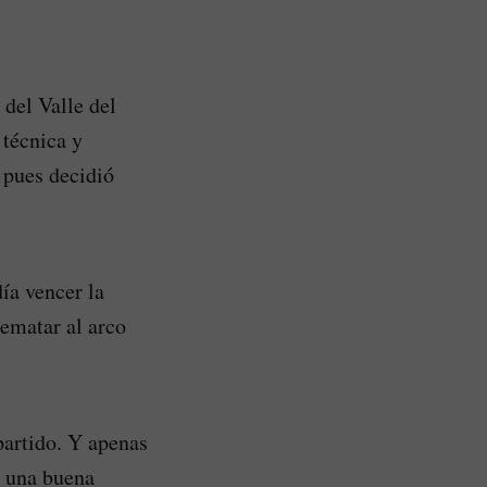
 del Valle del
 técnica y
 pues decidió
ía vencer la
rematar al arco
partido. Y apenas
y una buena