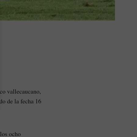
ico vallecaucano,
do de la fecha 16
 los ocho