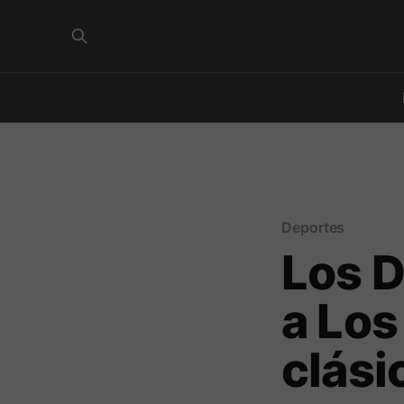
Deportes
Los D
a Los
clási