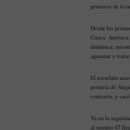
primeros de la t
Desde los primer
Cauca: América e
dinámica; mientr
aguantar y tratar
El escarlata ata
portería de Alej
contrario, y sacó
Ya en la segunda
al minuto 47 lle