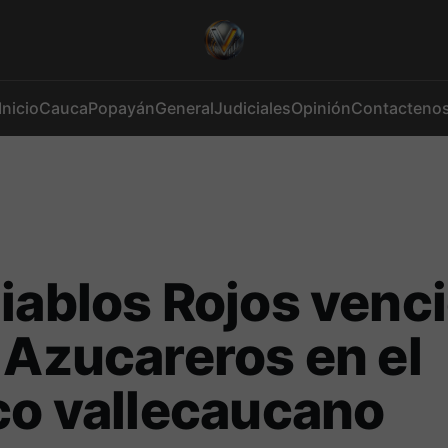
Inicio
Cauca
Popayán
General
Judiciales
Opinión
Contacteno
iablos Rojos venc
 Azucareros en el
co vallecaucano