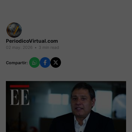
PeriodicoVirtual.com
02 may. 2026
•
3 min read
Compartir: