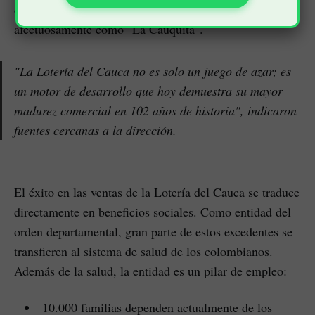
del Cauca, donde el producto es solicitado
afectuosamente como "La Cauquita".
"La Lotería del Cauca no es solo un juego de azar; es
un motor de desarrollo que hoy demuestra su mayor
madurez comercial en 102 años de historia", indicaron
fuentes cercanas a la dirección.
El éxito en las ventas de la Lotería del Cauca se traduce
directamente en beneficios sociales. Como entidad del
orden departamental, gran parte de estos excedentes se
transfieren al sistema de salud de los colombianos.
Además de la salud, la entidad es un pilar de empleo:
10.000 familias dependen actualmente de los