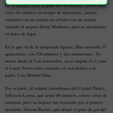
En el partido, Díaz disputó los 90 minutos, estuvo muy
cerca de celebrar en tiempo de reposición, cuando
convirtió con un remate en el bañó con un remate
cruzado al arquero Remi Matthews, pero se encontraba
en fuera de lugar.
En lo que va de la temporada liguera, Díaz acumula 15
apariciones, con 926 minutos y tres anotaciones. No
marca desde el 5 de noviembre, en el empate (1-1) ante
el Luton Town como visitante, el cual dedicó a su
padre, Luis Manuel Díaz.
Por su parte, el volante colombiano del Crystal Palace,
Jéfferson Lerma, que actuó 68 minutos, estuvo cerca de
convertir, pero su disparo fue evacuado por el portero
brasileño Alisson Becker, que ahogó el grito de gol del