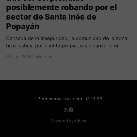
posiblemente robando por el
sector de Santa Inés de
Popayán
Cansada de la inseguridad, la comunidad de la zona
hizo justicia por cuenta propia tras alcanzar a un
sujeto señalado de robar por esta sector de la
08 ago. 2026
2 min read
comuna cuatro. La gente pedía que lo incineraran,
como pasó con la moto que al parecer usaba para
afectar a la comunidad.
:.Periodicovirtual.com.:
© 2026
Powered by Ghost