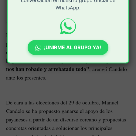
conversación en nuestro grupo oficial de
WhatsApp.
Una publicación compartida por Manuel Candelo (@candelopopayan)
El candidato propuso romper con las viejas estructuras
políticas que históricamente han descuidado las
¡UNIRME AL GRUPO YA!
"Ha
demandas ciudadanas y el desarrollo de Popayán.
llegado el momento de quitarle el poder a quienes
nos han robado y arrebatado todo"
, arengó Candelo
ante los presentes.
De cara a las elecciones del 29 de octubre, Manuel
Candelo se ha propuesto ganarse el apoyo de los
payaneses a partir de un discurso cercano y propuestas
concretas orientadas a solucionar los principales