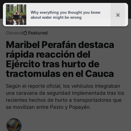
General
Featured
Maribel Perafán destaca
rápida reacción del
Ejército tras hurto de
tractomulas en el Cauca
Según el reporte oficial, los vehículos integraban
una caravana de seguridad implementada tras los
recientes hechos de hurto a transportadores que
se movilizan entre Pasto y Popayán.