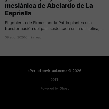
mesiánica de Abelardo de La
Espriella
El gobierno de Firmes por la Patria plantea una
transformación del país sustentada en la disciplina, el
fortalecimiento de la familia, los valores religiosos y
09 ago. 2026
5 min read
una mayor presencia de los uniformados en el
territorio
:.Periodicovirtual.com.:
© 2026
Powered by Ghost