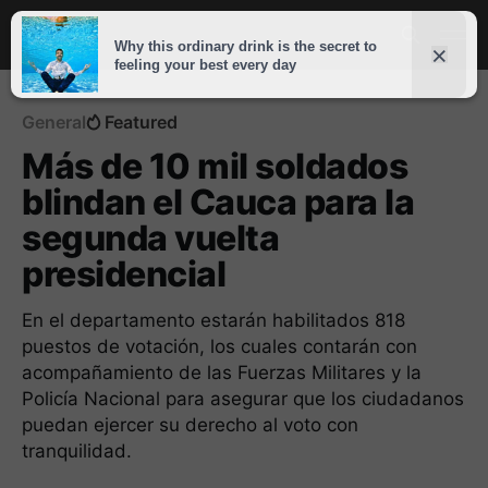
General
Featured
Más de 10 mil soldados
blindan el Cauca para la
segunda vuelta
presidencial
En el departamento estarán habilitados 818
puestos de votación, los cuales contarán con
acompañamiento de las Fuerzas Militares y la
Policía Nacional para asegurar que los ciudadanos
puedan ejercer su derecho al voto con
tranquilidad.