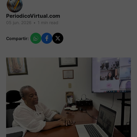
PeriodicoVirtual.com
05 jun. 2026
•
1 min read
Compartir: