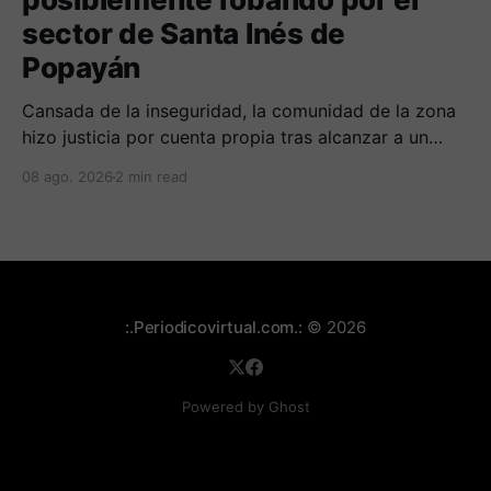
sector de Santa Inés de
Popayán
Cansada de la inseguridad, la comunidad de la zona
hizo justicia por cuenta propia tras alcanzar a un
sujeto señalado de robar por esta sector de la
08 ago. 2026
2 min read
comuna cuatro. La gente pedía que lo incineraran,
como pasó con la moto que al parecer usaba para
afectar a la comunidad.
:.Periodicovirtual.com.:
© 2026
Powered by Ghost