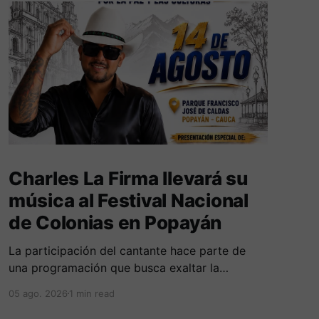
Charles La Firma llevará su
música al Festival Nacional
de Colonias en Popayán
La participación del cantante hace parte de
una programación que busca exaltar la
diversidad cultural, las tradiciones y las
05 ago. 2026
1 min read
expresiones artísticas de distintas regiones del
país. D