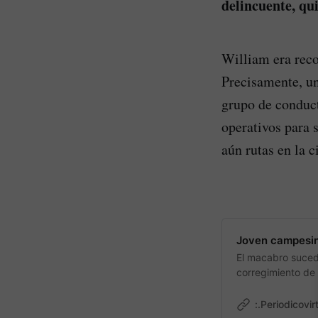
delincuente, qu
William era reco
Precisamente, un
grupo de conduct
operativos para 
aún rutas en la c
Joven campesin
El macabro sucedi
corregimiento de 
:.Periodicovir