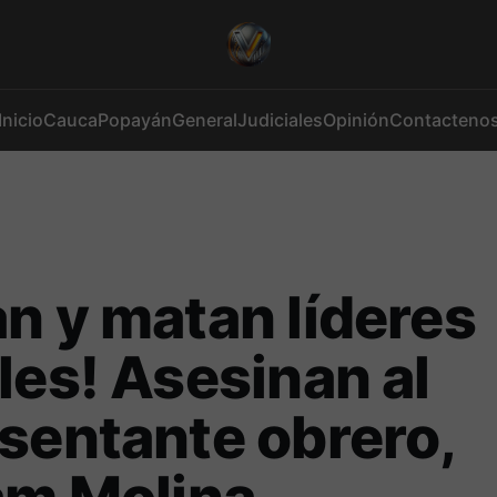
Inicio
Cauca
Popayán
General
Judiciales
Opinión
Contacteno
n y matan líderes
les! Asesinan al
sentante obrero,