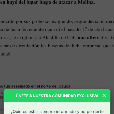
ien huyó del lugar luego de atacar a Molina.
nocido por sus protestas exigiendo, según decía, el dere
a de las más reciente ocurrió el pasado 17 de abril cua
una alte
ores, le exigían a la Alcaldía de Cali
rnativa f
sacar de circulación las busetas de dicha empresa, que 
iudad.
o fue asesinado en el norte del Cauca
ó en la vía que comunica Caloto con el
×
ÚNETE A NUESTRA COMUNIDAD EXCLUSIVA
El Palo.
tual.com.:
periodicovirtual
¿Quieres estar siempre informado y no perderte