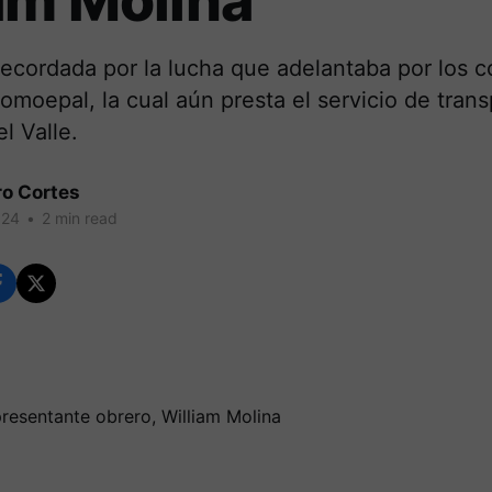
am Molina
recordada por la lucha que adelantaba por los 
moepal, la cual aún presta el servicio de trans
el Valle.
ro Cortes
024
•
2 min read