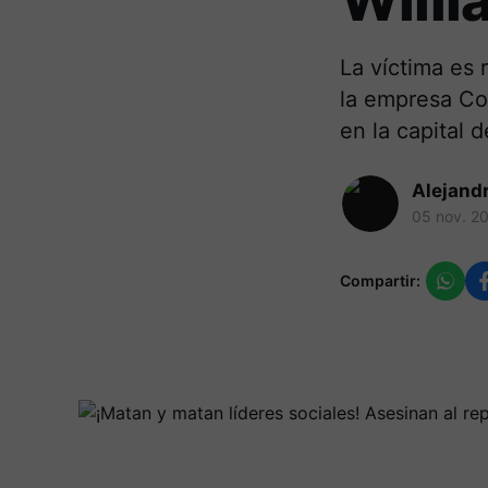
Willi
La víctima es 
la empresa Coo
en la capital d
Alejand
05 nov. 2
Compartir: