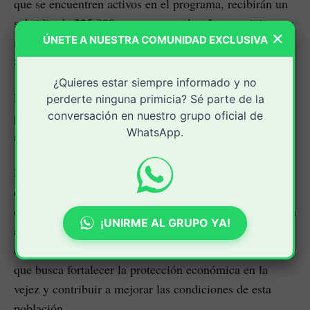
que se encuentren activos en el programa, recibirán un
subsidio de 225.000 pesos mensuales. Los participantes
×
ÚNETE A NUESTRA COMUNIDAD EXCLUSIVA
menores de 80 años seguirán recibiendo el pago por
80.000 pesos en todos los ciclos.
¿Quieres estar siempre informado y no
En este quinto pago, el programa atenderá a 1.631.089
perderte ninguna primicia? Sé parte de la
conversación en nuestro grupo oficial de
participantes, de los cuales 484.697 son mayores de 80
WhatsApp.
años.
En febrero pasado, el presidente Gustavo Petro anunció
que aumentaría las transferencias a los adultos mayores
que se encuentran en situación de pobreza extrema y sin
¡UNIRME AL GRUPO YA!
acceso a pensión. La medida responde al Plan Nacional
de Desarrollo Colombia Potencia Mundial de la Vida,
que busca fortalecer la protección económica en la
vejez y contribuir a mejorar las condiciones de esta
población.