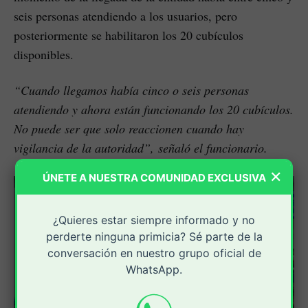
seis personas atendiendo a los usuarios, pero
posteriormente se habilitaron los 20 cubículos
disponibles.
“Cuando llegamos había cinco o seis personas
atendiendo y ahora están funcionando los 20 cubículos.
No puede ser que solo reaccionen cuando hay
vigilancia de la autoridad”, señaló el funcionario.
×
ÚNETE A NUESTRA COMUNIDAD EXCLUSIVA
¿Quieres estar siempre informado y no
perderte ninguna primicia? Sé parte de la
conversación en nuestro grupo oficial de
WhatsApp.