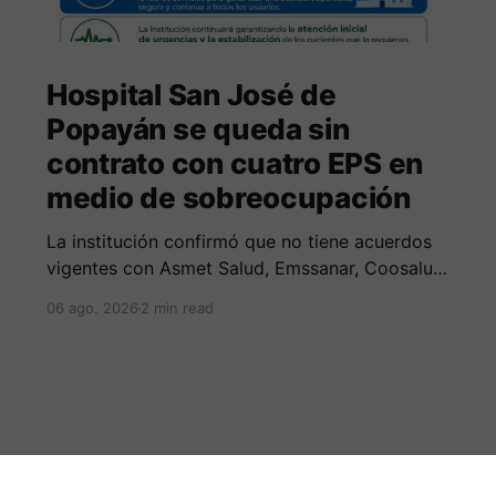
Hospital San José de
Popayán se queda sin
contrato con cuatro EPS en
medio de sobreocupación
La institución confirmó que no tiene acuerdos
vigentes con Asmet Salud, Emssanar, Coosalud
y EPS SOS, por lo que pidió a los usuarios
06 ago. 2026
2 min read
acudir a las redes de sus aseguradoras.