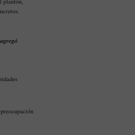
l plantón,
ncretos.
, agregó
nidades
a preocupación