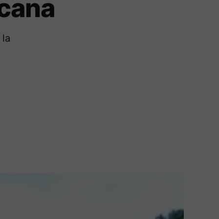
icana
 la