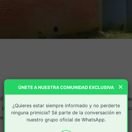
×
ÚNETE A NUESTRA COMUNIDAD EXCLUSIVA
l corregimiento de El Mango, en Argelia, Cauca, anunc
¿Quieres estar siempre informado y no perderte
 iniciará una protesta con el cierre de la vía Panameric
ninguna primicia? Sé parte de la conversación en
n Nariño.
nuestro grupo oficial de WhatsApp.