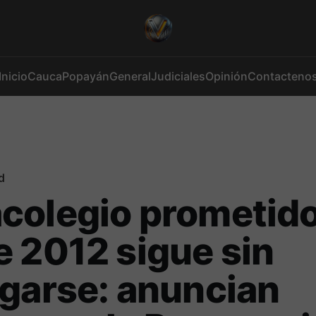
Inicio
Cauca
Popayán
General
Judiciales
Opinión
Contacteno
d
colegio prometid
 2012 sigue sin
garse: anuncian