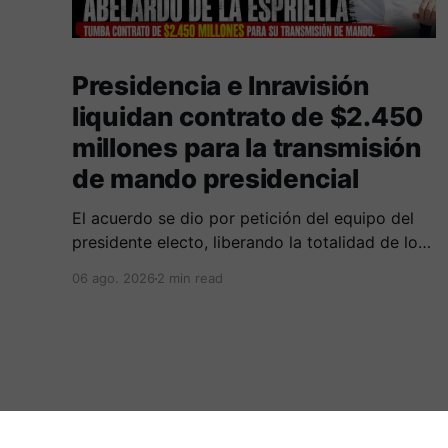
Presidencia e Inravisión
liquidan contrato de $2.450
millones para la transmisión
de mando presidencial
​El acuerdo se dio por petición del equipo del
presidente electo, liberando la totalidad de los
recursos al no registrarse ejecución financiera
06 ago. 2026
2 min read
ni operativa.