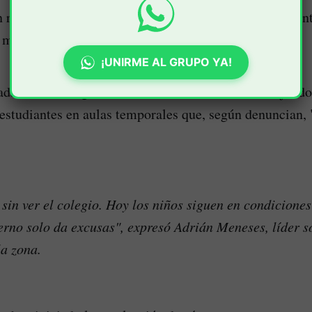
 responde al incumplimiento del gobierno departament
l megacolegio prometido desde 2012.
¡UNIRME AL GRUPO YA!
ada en 2015, sigue inconclusa en abril de 2025, dejando
estudiantes en aulas temporales que, según denuncian,
in ver el colegio. Hoy los niños siguen en condiciones
erno solo da excusas", expresó Adrián Meneses, líder s
la zona.