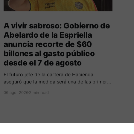
A vivir sabroso: Gobierno de
Abelardo de la Espriella
anuncia recorte de $60
billones al gasto público
desde el 7 de agosto
El futuro jefe de la cartera de Hacienda
aseguró que la medida será una de las primeras
decisiones de la administración que iniciará
06 ago. 2026
2 min read
funciones el próximo 7 de agosto.