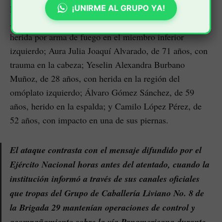
¡UNIRME AL GRUPO YA!
Las víctimas fueron identificadas como María de los
Ángeles Fernández Martínez Sánchez, de 20 años, con
herida por arma de fuego en el miembro inferior
izquierdo; Aura Julia Joaquí Alvarado, de 71 años, con
trauma en la cabeza; Yeselin Alexandra Burbano
Muñoz, de 28 años, con herida en la región del
omóplato izquierdo; Álvaro Gómez Sánchez, de 59
años, herido en la espalda; y Camilo López Pérez, de
52 años, con impacto en una de sus piernas.
El ataque contrasta con el mensaje difundido por el
Ejército Nacional horas antes del atentado, cuando la
institución informó a través de sus canales oficiales
que tropas del Grupo de Caballería Liviano No. 8 de
la Brigada 29 mantenían operaciones de control y
acompañamiento sobre la vía Panamericana durante