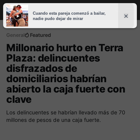
General
Featured
Millonario hurto en Terra
Plaza: delincuentes
disfrazados de
domiciliarios habrían
abierto la caja fuerte con
clave
Los delincuentes se habrían llevado más de 70
millones de pesos de una caja fuerte.