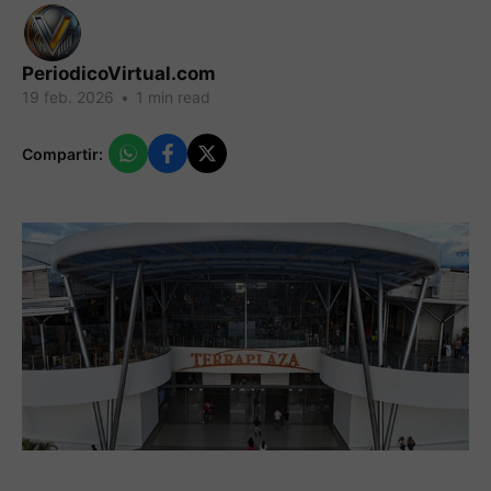
PeriodicoVirtual.com
19 feb. 2026
•
1 min read
Compartir: