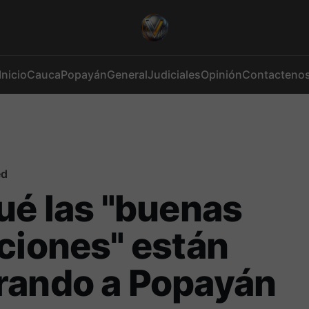
Inicio
Cauca
Popayán
General
Judiciales
Opinión
Contacteno
ed
ué las "buenas
ciones" están
rando a Popayán