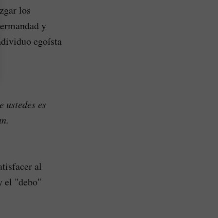
zgar los
 hermandad y
ndividuo egoísta
e ustedes es
an.
tisfacer al
y el "debo"