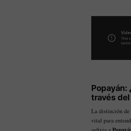
Popayán: ¿
través de
La distinción de
vital para entend
Popayá
asfixia a