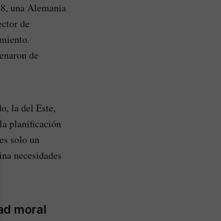
948, una Alemania
ector de
amiento.
lenaron de
, la del Este,
la planificación
 es solo un
ina necesidades
dad moral