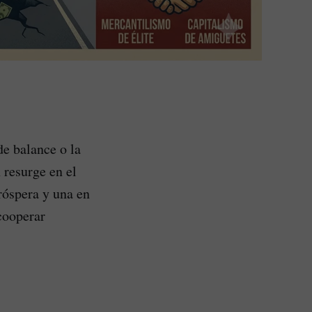
e balance o la
resurge en el
róspera y una en
 cooperar