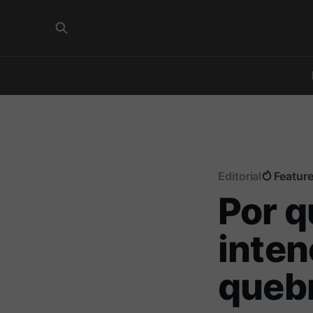
Editorial
Featur
Por q
inten
queb