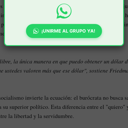
s más agudos del análisis de Friedman es la crítica a ju
 intenciones. El socialismo seduce con un lenguaje de
 pero el capitalismo es el único sistema que obliga al i
¡UNIRME AL GRUPO YA!
mejantes para prosperar.
ibre, la única manera en que puedo obtener un dólar d
e ustedes valoren más que ese dólar", sostiene Friedm
socialismo invierte la ecuación: el burócrata no busca sa
 su superior político. Esta diferencia entre el "quiero" 
ntre la libertad y la servidumbre.