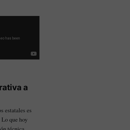
rativa a
s estatales es
a. Lo que hoy
ón técnica