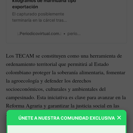
kilogramos de marihuana tipo
exportación
El capturado posiblemente
terminaría en la cárcel tras
transportar este gigantesco
cargamento.
:.Periodicovirtual.com.:
periodicovirtual
Los TECAM se constituyen como una herramienta de
ordenamiento territorial que permitirá al Estado
colombiano proteger la soberanía alimentaria, fomentar
la agroecología y defender los derechos
socioeconómicos, culturales y ambientales del
campesinado. Esta iniciativa es clave para avanzar en la
Reforma Agraria y garantizar la justicia social en las
zonas rurales.
×
ÚNETE A NUESTRA COMUNIDAD EXCLUSIVA
La aprobación de las solicitudes de creación y