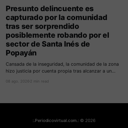
Presunto delincuente es
capturado por la comunidad
tras ser sorprendido
posiblemente robando por el
sector de Santa Inés de
Popayán
Cansada de la inseguridad, la comunidad de la zona
hizo justicia por cuenta propia tras alcanzar a un
sujeto señalado de robar por esta sector de la
08 ago. 2026
2 min read
comuna cuatro. La gente pedía que lo incineraran,
como pasó con la moto que al parecer usaba para
afectar a la comunidad.
:.Periodicovirtual.com.:
© 2026