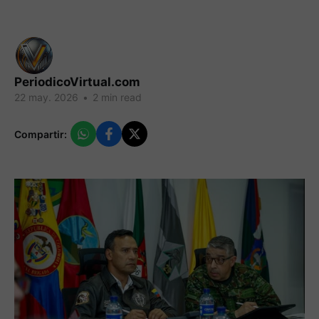
PeriodicoVirtual.com
22 may. 2026
•
2 min read
Compartir: