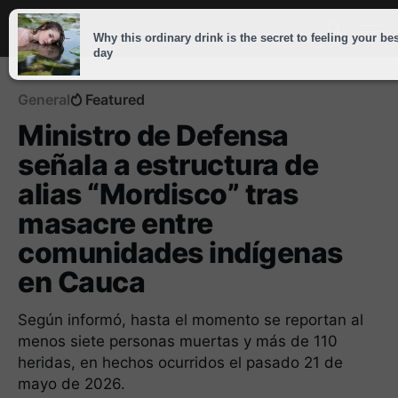
General
Featured
Ministro de Defensa
señala a estructura de
alias “Mordisco” tras
masacre entre
comunidades indígenas
en Cauca
Según informó, hasta el momento se reportan al
menos siete personas muertas y más de 110
heridas, en hechos ocurridos el pasado 21 de
mayo de 2026.