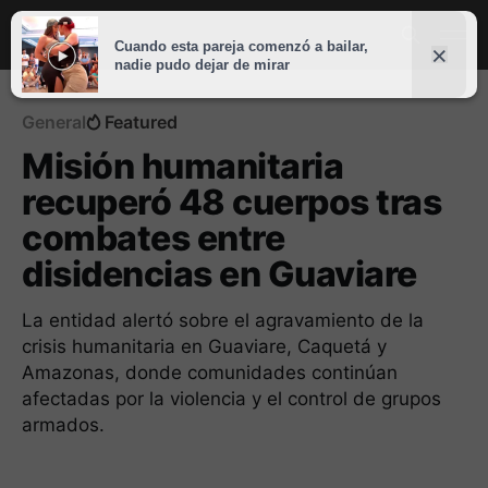
General
Featured
Misión humanitaria
recuperó 48 cuerpos tras
combates entre
disidencias en Guaviare
La entidad alertó sobre el agravamiento de la
crisis humanitaria en Guaviare, Caquetá y
Amazonas, donde comunidades continúan
afectadas por la violencia y el control de grupos
armados.