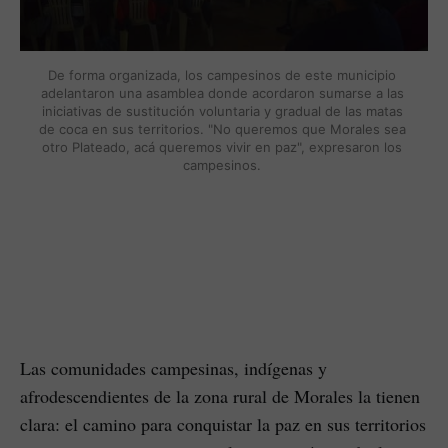
De forma organizada, los campesinos de este municipio 
adelantaron una asamblea donde acordaron sumarse a las 
iniciativas de sustitución voluntaria y gradual de las matas 
de coca en sus territorios. "No queremos que Morales sea 
otro Plateado, acá queremos vivir en paz", expresaron los 
campesinos. 
Las comunidades campesinas, indígenas y
afrodescendientes de la zona rural de Morales la tienen
clara: el camino para conquistar la paz en sus territorios