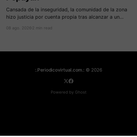
Cansada de la inseguridad, la comunidad de la zona
hizo justicia por cuenta propia tras alcanzar a un
sujeto señalado de robar por esta sector de la
08 ago. 2026
2 min read
comuna cuatro. La gente pedía que lo incineraran,
como pasó con la moto que al parecer usaba para
afectar a la comunidad.
:.Periodicovirtual.com.:
© 2026
Powered by Ghost