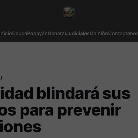
Inicio
Cauca
Popayán
General
Judiciales
Opinión
Contacteno
d
idad blindará sus
os para prevenir
iones