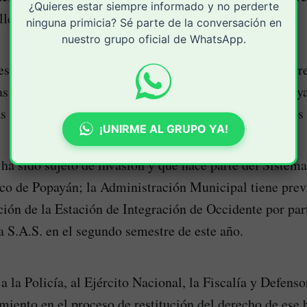
¿Quieres estar siempre informado y no perderte
le 5ª con variante Sur.
ninguna primicia? Sé parte de la conversación en
nuestro grupo oficial de WhatsApp.
esde la entidad Movilidad Futura hemos hecho las corr
as autoridades competentes, quienes no informan que ya
s por estos casos de vandalismo e invasión de nuestros 
¡UNIRME AL GRUPO YA!
 ha sido sujeto de invasión y que hace parte del Sistema
co de Popayán; la Administración Municipal tiene previ
ción de la Estación de Integración de Occidente por par
 S.A.S. en el segundo semestre de este año.
a la Policía, al Ejército Nacional, la Fiscalía y Defenso
iento en el proceso de restitución del derecho de ese 