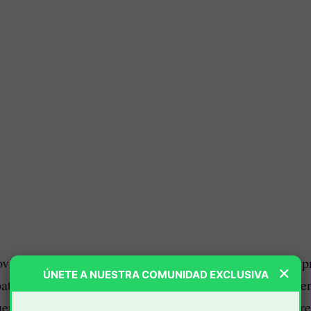
vilidad Futura de Popayán, Raúl Ibarra, manifestó su 
×
ÚNETE A NUESTRA COMUNIDAD EXCLUSIVA
patrimonio de la ciudad y al personal que labora en la en
ueron víctimas algunos funcionarios y la invasión al pre