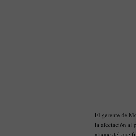
El gerente de Mo
la afectación al 
ataque del que f