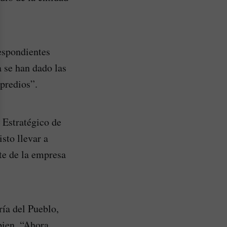
espondientes
 se han dado las
predios”.
 Estratégico de
sto llevar a
te de la empresa
ría del Pueblo,
bien. “Ahora