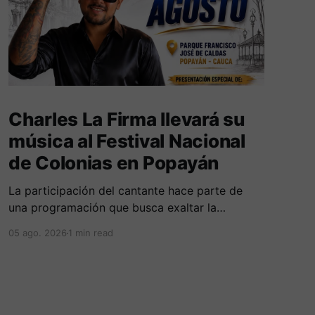
Charles La Firma llevará su
música al Festival Nacional
de Colonias en Popayán
La participación del cantante hace parte de
una programación que busca exaltar la
diversidad cultural, las tradiciones y las
05 ago. 2026
1 min read
expresiones artísticas de distintas regiones del
país. D