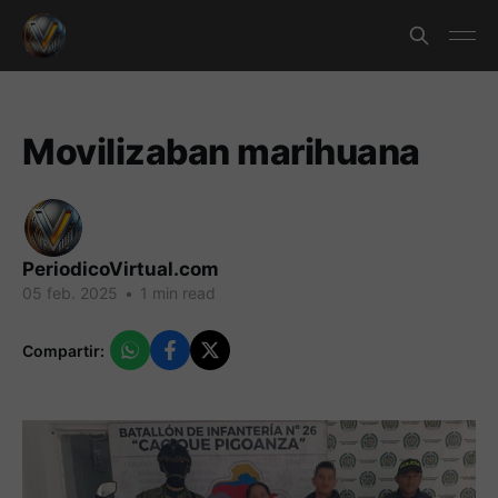
Movilizaban marihuana
PeriodicoVirtual.com
05 feb. 2025
•
1 min read
Compartir: