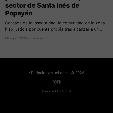
sector de Santa Inés de
Popayán
Cansada de la inseguridad, la comunidad de la zona
hizo justicia por cuenta propia tras alcanzar a un
sujeto señalado de robar por esta sector de la
08 ago. 2026
2 min read
comuna cuatro. La gente pedía que lo incineraran,
como pasó con la moto que al parecer usaba para
afectar a la comunidad.
:.Periodicovirtual.com.:
© 2026
Powered by Ghost