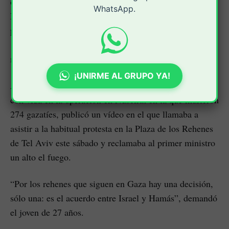
ocho día, para protestar contra el Gobierno de
WhatsApp.
Netanyahu y reclamarle un acuerdo de alto el fuego que
permita el retorno de los rehenes, ya que aún quedan
116 en la Franja y 40, según el Ejército, estarían
muertos.
¡UNIRME AL GRUPO YA!
Andrey Kozlov, uno de los cuatro rehenes rescatados
con vida en la operación en Nuseirat en la que murieron
274 gazatíes, publicó un vídeo en el que llamaba a
asistir a la habitual protesta en la Plaza de los Rehenes
de Tel Aviv este sábado y reclamaba al primer ministro
un alto el fuego.
“Por los rehenes que siguen en Gaza hay una decisión,
sólo una: es el acuerdo entre Israel y Hamás”, demandó
el joven de 27 años.