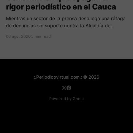
rigor periodístico en el Cauca
Mientras un sector de la prensa despliega una ráfaga
de denuncias sin soporte contra la Alcaldía de
Popayán por falta de pauta, documentos oficiales
06 ago. 2026
5 min read
revelan acuerdos por 140 millones de pesos con el
gobierno departamental, garantizando un silencio
cómplice sobre sus excesos burocráticos.
:.Periodicovirtual.com.:
© 2026
Powered by Ghost