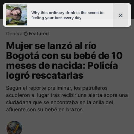
General
Featured
Mujer se lanzó al río
Bogotá con su bebé de 10
meses de nacida: Policía
logró rescatarlas
Según el reporte preliminar, los patrulleros
acudieron al lugar tras recibir una alerta sobre una
ciudadana que se encontraba en la orilla del
afluente con su bebé en brazos.