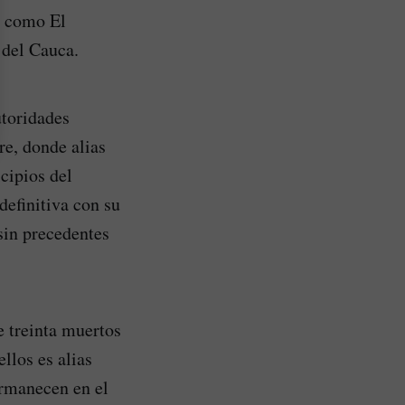
s como El
 del Cauca.
utoridades
re, donde alias
cipios del
efinitiva con su
sin precedentes
 treinta muertos
llos es alias
ermanecen en el