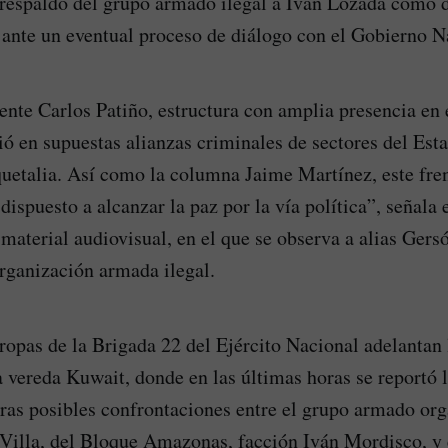
l respaldo del grupo armado ilegal a Iván Lozada como 
 ante un eventual proceso de diálogo con el Gobierno N
rente Carlos Patiño, estructura con amplia presencia en 
tió en supuestas alianzas criminales de sectores del Es
etalia. Así como la columna Jaime Martínez, este fren
dispuesto a alcanzar la paz por la vía política”, señala
aterial audiovisual, en el que se observa a alias Gersó
organización armada ilegal.
tropas de la Brigada 22 del Ejército Nacional adelantan
la vereda Kuwait, donde en las últimas horas se reportó 
tras posibles confrontaciones entre el grupo armado or
Villa, del Bloque Amazonas, facción Iván Mordisco, y