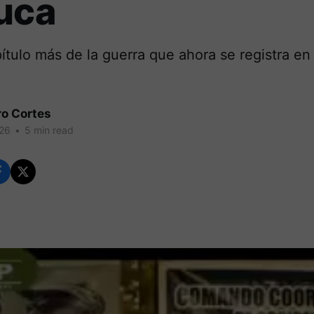
uca
ítulo más de la guerra que ahora se registra en 
ro Cortes
026
•
5 min read