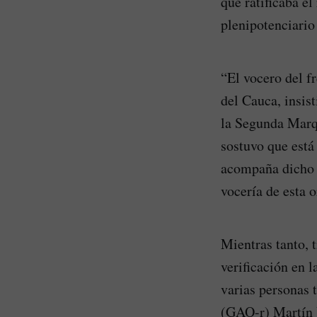
que ratificaba e
plenipotenciario
“El vocero del f
del Cauca, insis
la Segunda Marqu
sostuvo que está 
acompaña dicho m
vocería de esta 
Mientras tanto, 
verificación en 
varias personas 
(GAO-r) Martín 