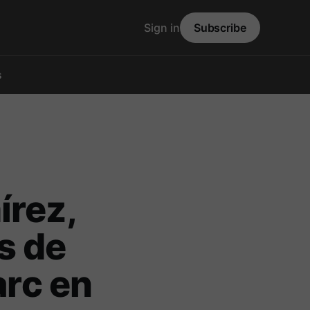
Sign in
Subscribe
s
írez,
s de
arc en