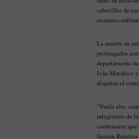
redes de milicia
cabecillas de es
recientes enfren
La muerte de est
prolongados comb
departamento del
Iván Mordisco y 
disputan el contr
“Vuela alto, cam
integrantes de la
confirmarse que 
Gersón Ramírez h