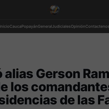
Inicio
Cauca
Popayán
General
Judiciales
Opinión
Contacteno
 alias Gerson Ram
e los comandante
isidencias de las F