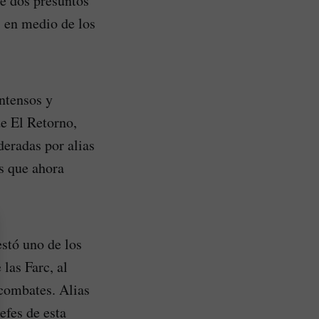
de dos presuntos
, en medio de los
intensos y
e El Retorno,
deradas por alias
s que ahora
stó uno de los
 las Farc, al
 combates. Alias
efes de esta