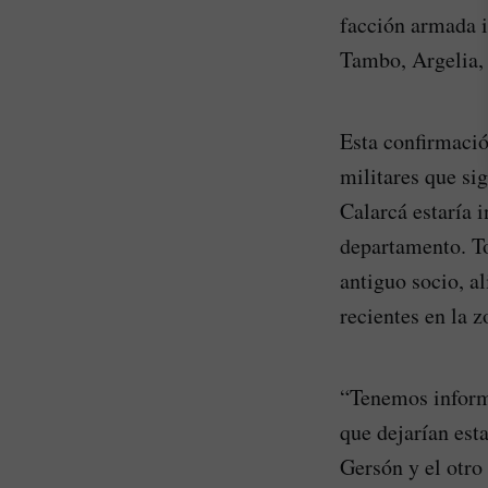
facción armada i
Tambo, Argelia, 
Esta confirmació
militares que si
Calarcá estaría 
departamento. To
antiguo socio, a
recientes en la z
“Tenemos inform
que dejarían est
Gersón y el otro