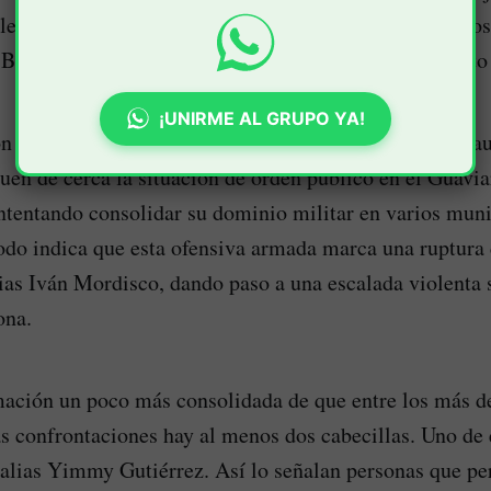
legal, que mantiene una fuerte presencia en municipio
Balboa y El Patía, en el suroccidente del departamento
¡UNIRME AL GRUPO YA!
n se conoció a partir de los reportes que manejan las a
guen de cerca la situación de orden público en el Guavia
intentando consolidar su dominio militar en varios muni
do indica que esta ofensiva armada marca una ruptura d
lias Iván Mordisco, dando paso a una escalada violenta 
ona.
ación un poco más consolidada de que entre los más de
as confrontaciones hay al menos dos cabecillas. Uno de e
 alias Yimmy Gutiérrez. Así lo señalan personas que p