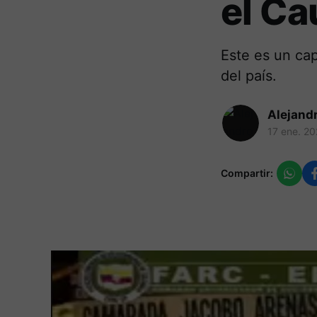
el Ca
Este es un cap
del país.
Alejand
17 ene. 2
Compartir: