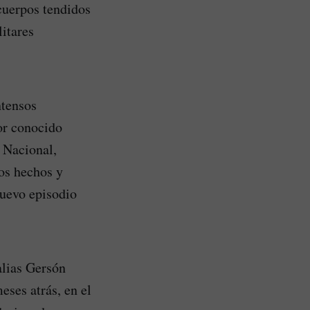
 cuerpos tendidos
litares
ntensos
or conocido
 Nacional,
los hechos y
nuevo episodio
alias Gersón
eses atrás, en el