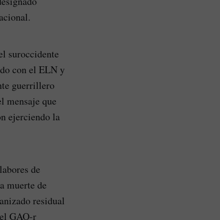
designado
acional.
el suroccidente
tado con el ELN y
te guerrillero
 el mensaje que
n ejerciendo la
 labores de
la muerte de
ganizado residual
 el GAO-r