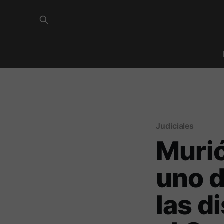
Judiciales
Murió
uno d
las d