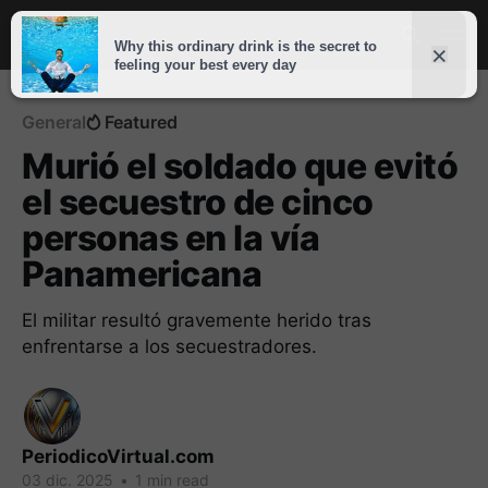
General
Featured
Murió el soldado que evitó
el secuestro de cinco
personas en la vía
Panamericana
El militar resultó gravemente herido tras
enfrentarse a los secuestradores.
PeriodicoVirtual.com
03 dic. 2025
•
1 min read