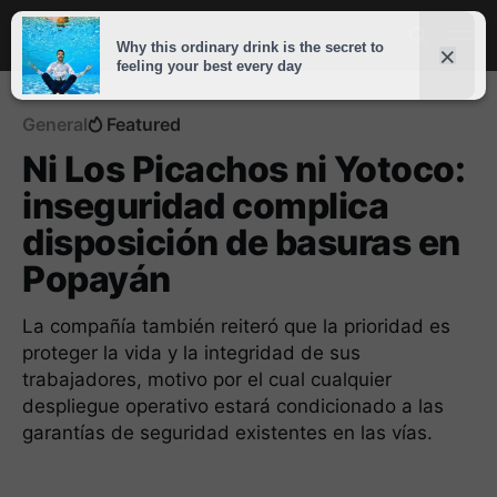
General
Featured
Ni Los Picachos ni Yotoco:
inseguridad complica
disposición de basuras en
Popayán
La compañía también reiteró que la prioridad es
proteger la vida y la integridad de sus
trabajadores, motivo por el cual cualquier
despliegue operativo estará condicionado a las
garantías de seguridad existentes en las vías.