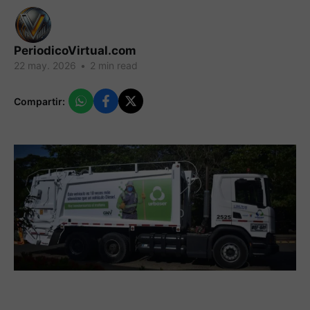
PeriodicoVirtual.com
22 may. 2026
•
2 min read
Compartir: