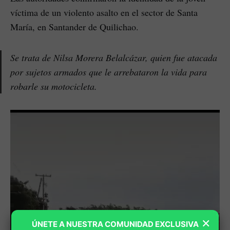
víctima de un violento asalto en el sector de Santa
María, en Santander de Quilichao.
Se trata de Nilsa Morera Belalcázar, quien fue atacada
por sujetos armados que le arrebataron la vida para
robarle su motocicleta.
×
ÚNETE A NUESTRA COMUNIDAD EXCLUSIVA