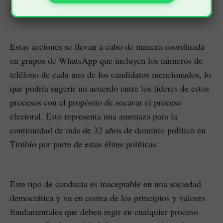
misma acción.
Estas acciones se llevan a cabo de manera coordinada
en grupos de WhatsApp que incluyen los números de
teléfono de cada uno de los candidatos mencionados, lo
que podría sugerir un acuerdo entre los líderes de estos
procesos con el propósito de socavar el proceso
electoral. Esto representa una amenaza para la
continuidad de más de 32 años de dominio político en
Timbío por parte de estas élites políticas
Este tipo de conducta es inaceptable en una sociedad
democrática y va en contra de los principios y valores
fundamentales que deben regir en cualquier proceso