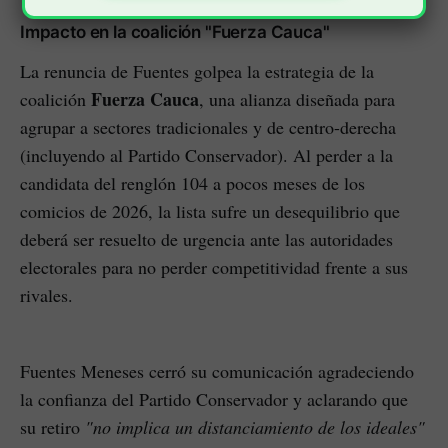
Impacto en la coalición "Fuerza Cauca"
La renuncia de Fuentes golpea la estrategia de la
Fuerza Cauca
coalición
, una alianza diseñada para
agrupar a sectores tradicionales y de centro-derecha
(incluyendo al Partido Conservador). Al perder a la
candidata del renglón 104 a pocos meses de los
comicios de 2026, la lista sufre un desequilibrio que
deberá ser resuelto de urgencia ante las autoridades
electorales para no perder competitividad frente a sus
rivales.
Fuentes Meneses cerró su comunicación agradeciendo
la confianza del Partido Conservador y aclarando que
su retiro
"no implica un distanciamiento de los ideales"