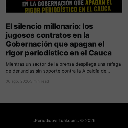
El silencio millonario: los
jugosos contratos en la
Gobernación que apagan el
rigor periodístico en el Cauca
Mientras un sector de la prensa despliega una ráfaga
de denuncias sin soporte contra la Alcaldía de
Popayán por falta de pauta, documentos oficiales
06 ago. 2026
5 min read
revelan acuerdos por 140 millones de pesos con el
gobierno departamental, garantizando un silencio
cómplice sobre sus excesos burocráticos.
:.Periodicovirtual.com.:
© 2026