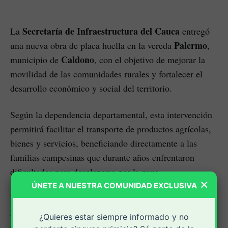
Secretaría de Infraestructura del Cauca
La
entregó
Palermo
una nueva obra de placa huella en la vereda
,
Caldono
municipio de
, con el objetivo de mejorar la
movilidad de las comunidades rurales y fortalecer el
desarrollo económico y social del territorio.
Según la dependencia departamental, esta intervención
permitirá facilitar el transporte de productos agrícolas,
bienes y servicios, beneficiando directamente a las
familias campesinas que durante años enfrentaron
dificultades para desplazarse por la zona.
×
ÚNETE A NUESTRA COMUNIDAD EXCLUSIVA
La administración departamental destacó que la obra
"Vías para la Vida"
hace parte de la estrategia
, con la
¿Quieres estar siempre informado y no
que se busca mejorar la conectividad entre las