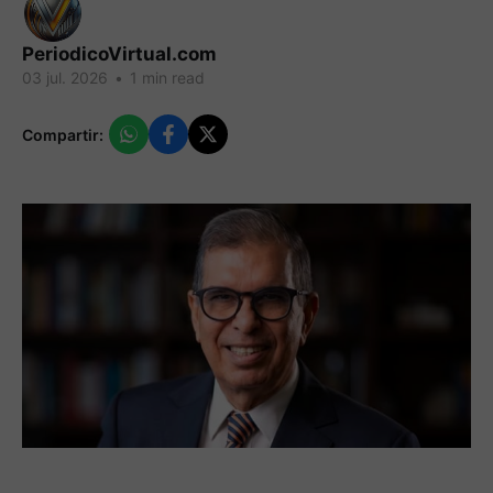
PeriodicoVirtual.com
03 jul. 2026
•
1 min read
Compartir: