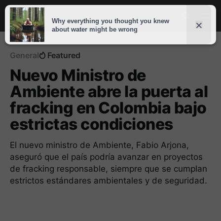
General
Featured
Nuevo Ministro de
Ambiente abre la puerta al
fracking en Colombia bajo
estrictas condiciones
El nuevo ministro de Ambiente, Fabio Arjona,
aseguró que el país podría avanzar en proyectos
de fracking responsable, siempre que se cumplan
estrictos estándares ambientales y de seguridad.