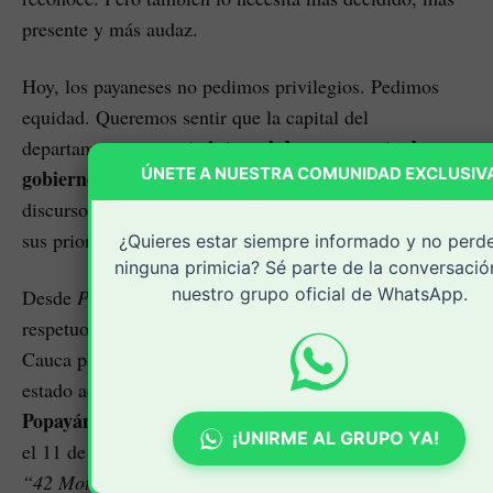
presente y más audaz.
Hoy, los payaneses no pedimos privilegios. Pedimos
equidad. Queremos sentir que la capital del
es parte integral de su proyecto de
departamento
ÚNETE A NUESTRA COMUNIDAD EXCLUSIV
gobierno
. Que Popayán no solo aparece en sus
discursos, sino en sus inversiones, en sus agendas, en
sus prioridades.
¿Quieres estar siempre informado y no perd
ninguna primicia? Sé parte de la conversació
nuestro grupo oficial de WhatsApp.
Desde
Periódico Virtual
hacemos un llamado
respetuoso pero firme al gobierno departamental del
Cauca para que se informe a la ciudadanía sobre el
variante oriental para
estado actual del proyecto de la
Popayán
, cuyos estudios y diseños fueron socializados
¡UNIRME AL GRUPO YA!
el 11 de noviembre de 2023, bajo el anterior eslogan
“42 Motivos para Avanzar”
. Esta obra fue presentada