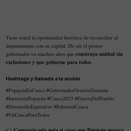
Tiene usted la oportunidad histórica de reconciliar al
departamento con su capital. De ser el primer
construya unidad sin
gobernador en muchos años que
exclusiones y que gobierne para todos
.
Hashtags y llamada a la acción
#PopayánEsCauca #GobernadorOctavioGuzmán
#InversiónPopayán #Cauca2025 #FuerzaDelPueblo
#DesarrolloEquitativo #EditorialCauca
#UnCaucaParaTodos
Comparte esta nota si crees que Popayán merece
👉