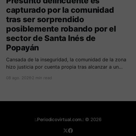
Presunto delincuente es
capturado por la comunidad
tras ser sorprendido
posiblemente robando por el
sector de Santa Inés de
Popayán
Cansada de la inseguridad, la comunidad de la zona
hizo justicia por cuenta propia tras alcanzar a un
sujeto señalado de robar por esta sector de la
08 ago. 2026
2 min read
comuna cuatro. La gente pedía que lo incineraran,
como pasó con la moto que al parecer usaba para
afectar a la comunidad.
:.Periodicovirtual.com.:
© 2026