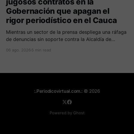
jugosos contratos en la
Gobernación que apagan el
rigor periodístico en el Cauca
Mientras un sector de la prensa despliega una ráfaga
de denuncias sin soporte contra la Alcaldía de
Popayán por falta de pauta, documentos oficiales
06 ago. 2026
5 min read
revelan acuerdos por 140 millones de pesos con el
gobierno departamental, garantizando un silencio
cómplice sobre sus excesos burocráticos.
:.Periodicovirtual.com.:
© 2026
Powered by Ghost