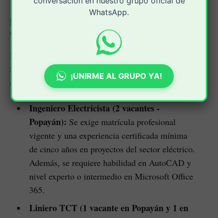
conversación en nuestro grupo oficial de
WhatsApp.
Perfiles requeridos y distribución de
vacantes
De acuerdo con la información oficial entregada por
Senerfi S.A.S., las plazas disponibles se dividen de la
¡UNIRME AL GRUPO YA!
siguiente manera:
Ingeniero Electricista (2 vacantes -
Popayán):
Se exige matrícula profesional
vigente y una experiencia certificada mínima
de cinco años en proyectos del sector eléctrico.
Además, se requiere habilidad en AutoCAD y
nivel experto o intermedio en Microsoft Office
365.
Liniero TCT (1 vacante en Popayán y 1 en