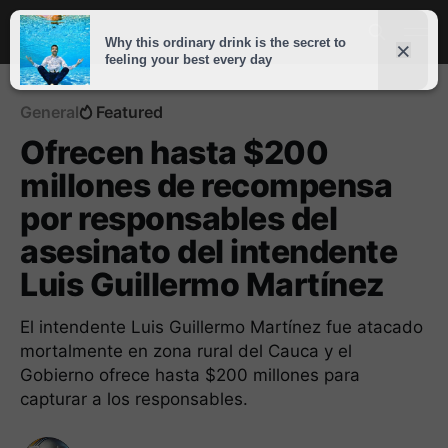
General
Featured
Ofrecen hasta $200
millones de recompensa
por responsables del
asesinato del intendente
Luis Guillermo Martínez
El intendente Luis Guillermo Martínez fue atacado
mortalmente en zona rural del Cauca y el
Gobierno ofrece hasta $200 millones para
capturar a los responsables.